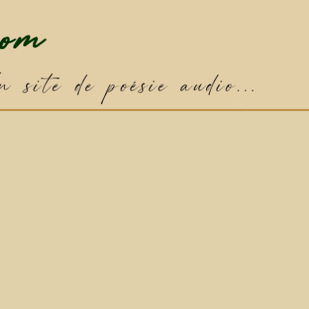
✦
Poème par défaut