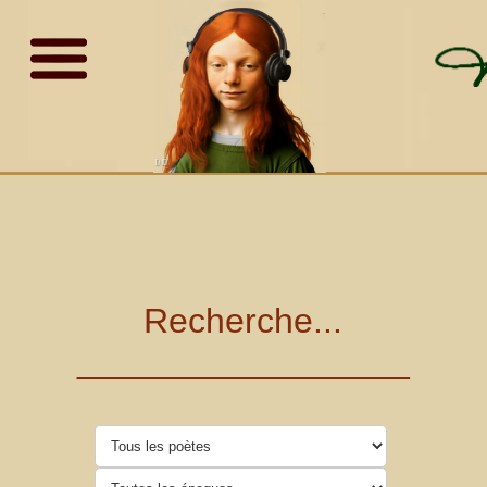
Recherche...
_________________