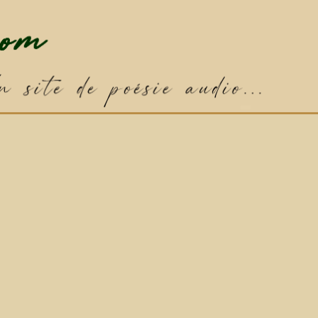
✦
Poème par défaut