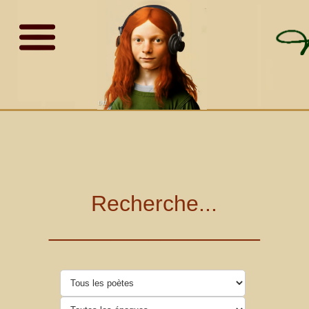
Recherche...
_________________