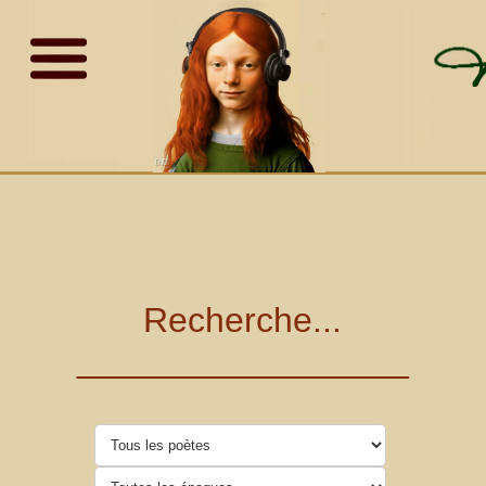
Recherche...
_________________