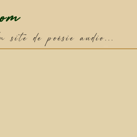
✦
Poème par défaut