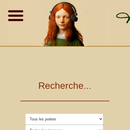
Recherche...
_________________