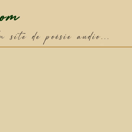
✦
Poème par défaut