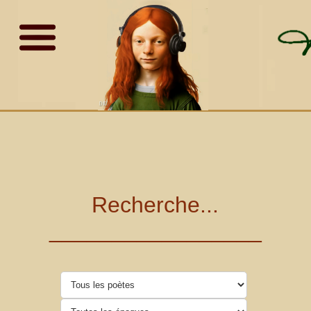
Recherche...
_________________