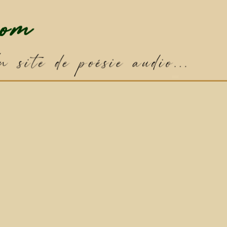
✦
Poème par défaut