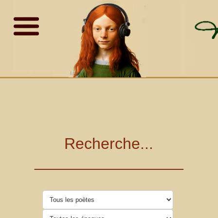
Recherche...
_________________