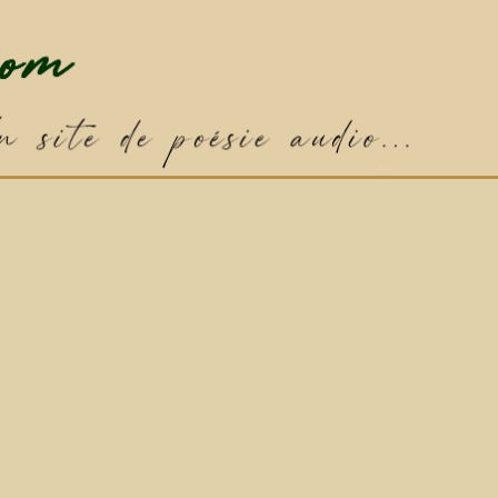
✦
Poème par défaut