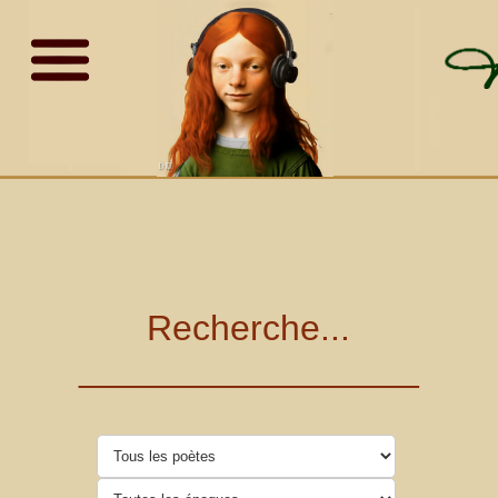
Recherche...
_________________