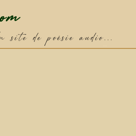
✦
Poème par défaut