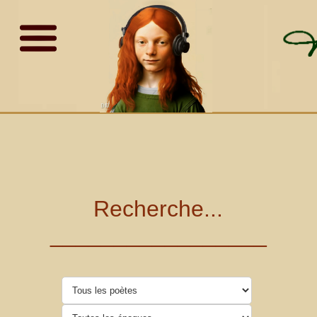
Recherche...
_________________