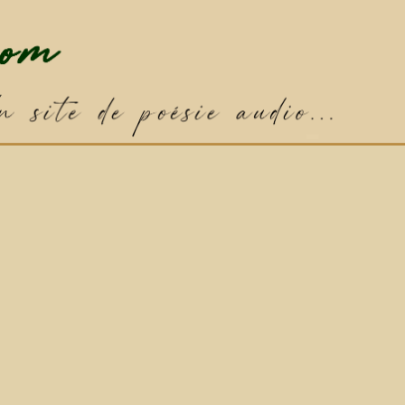
✦
Poème par défaut