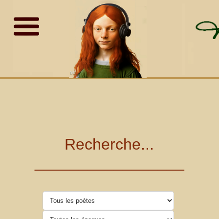
Recherche...
_________________