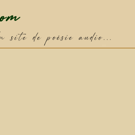
✦
Poème par défaut